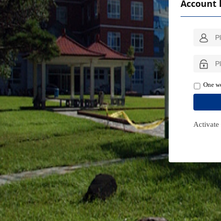
Account 
One we
Activate