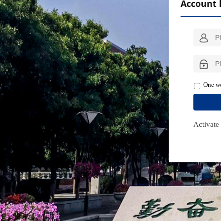
Account 
One we
Activate