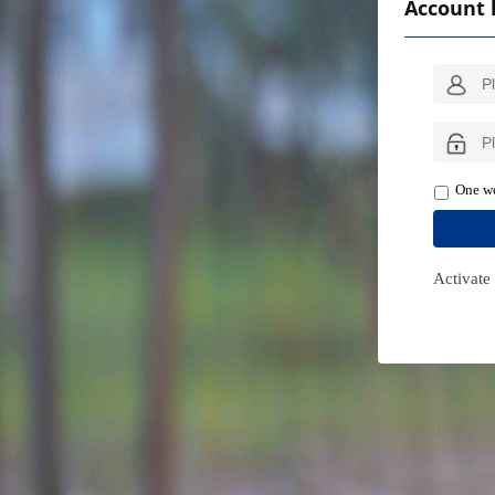
Account 
One we
Activate