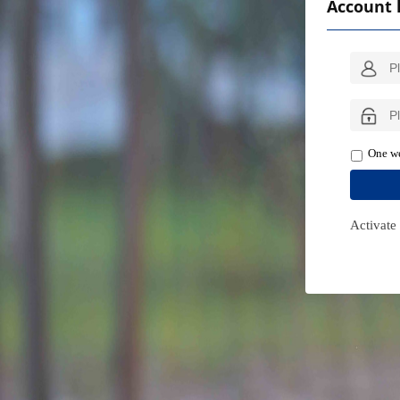
Account 
One we
Activate